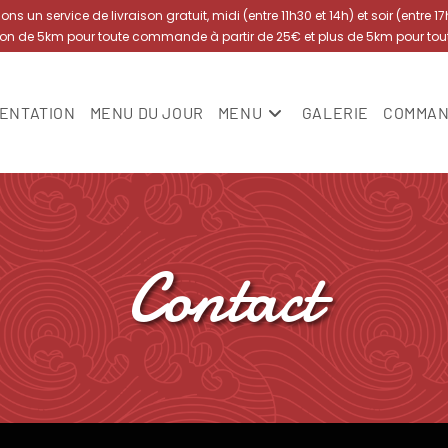
s un service de livraison gratuit, midi (entre 11h30 et 14h) et soir (entre 1
yon de 5km pour toute commande à partir de 25€ et plus de 5km pour to
ENTATION
MENU DU JOUR
MENU
GALERIE
COMMAN
Contact