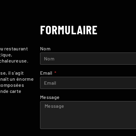
FORMULAIRE
au
restaurant
Nom
tique,
 chaleureuse.
, il s’agit
Email
onnaît un énorme
 composées
ande carte
Message