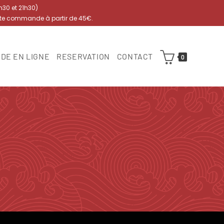
7h30 et 21h30)
ute commande à partir de 45€.
DE EN LIGNE
RESERVATION
CONTACT
0