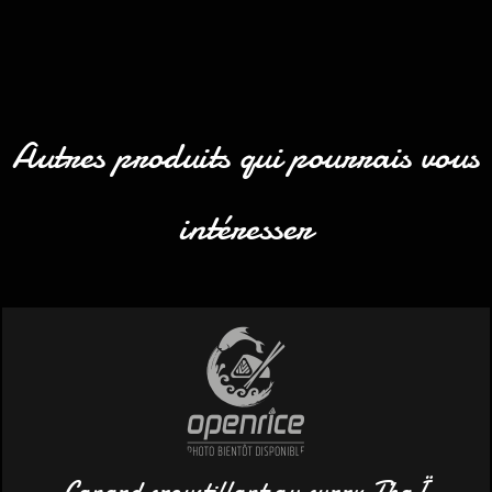
Autres produits qui pourrais vous
intéresser
Canard croustillant au curry ThaÏ