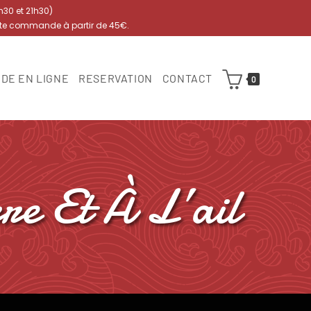
7h30 et 21h30)
ute commande à partir de 45€.
DE EN LIGNE
RESERVATION
CONTACT
0
re Et À L’ail