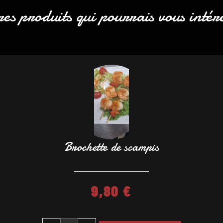
es produits qui pourrais vous intér
Brochette de scampis
9,80
€