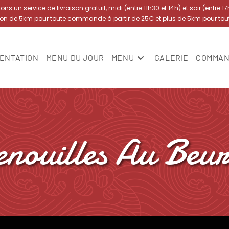
s un service de livraison gratuit, midi (entre 11h30 et 14h) et soir (entre 1
yon de 5km pour toute commande à partir de 25€ et plus de 5km pour to
ENTATION
MENU DU JOUR
MENU
GALERIE
COMMAN
enouilles Au Beur