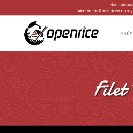
Nous proposon
Alentour de Roost dans un ra
PRÉS
File