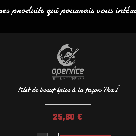
es produits qui pourrais vous intér
Filet de boeuf épice à la façon ThaÏ
25,80
€