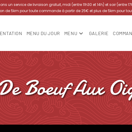
s un service de livraison gratuit, midi (entre 11h30 et 14h) et soir (entre 1
yon de 5km pour toute commande à partir de 25€ et plus de 5km pour to
ENTATION
MENU DU JOUR
MENU
GALERIE
COMMAN
t De Boeuf Aux Oi