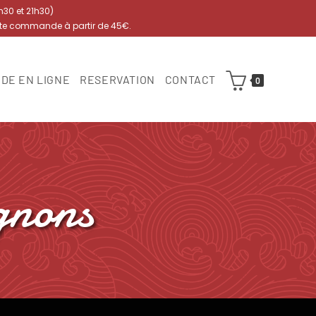
7h30 et 21h30)
ute commande à partir de 45€.
DE EN LIGNE
RESERVATION
CONTACT
0
gnons