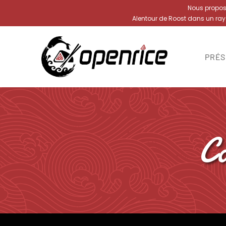
Nous proposon
Alentour de Roost dans un ra
PRÉS
C