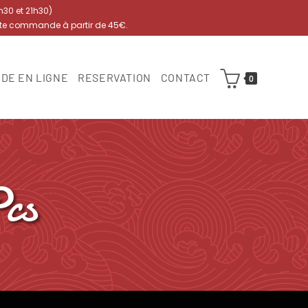
7h30 et 21h30)
ute commande à partir de 45€.
DE EN LIGNE
RESERVATION
CONTACT
0
cs