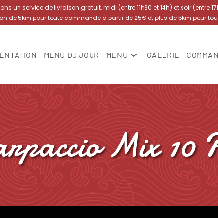
s un service de livraison gratuit, midi (entre 11h30 et 14h) et soir (entre 1
yon de 5km pour toute commande à partir de 25€ et plus de 5km pour to
ENTATION
MENU DU JOUR
MENU
GALERIE
COMMAN
arpaccio Mix 10 P