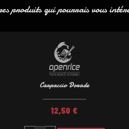
es produits qui pourrais vous intér
Carpaccio Dorade
12,50
€