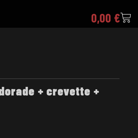
0,00
€
dorade + crevette +