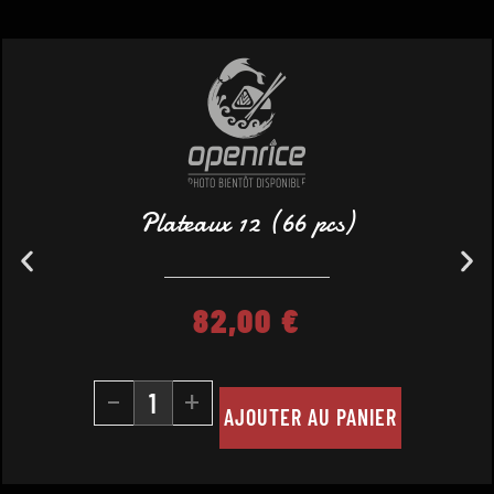
Plateaux 12 (66 pcs)
82,00
€
-
+
AJOUTER AU PANIER