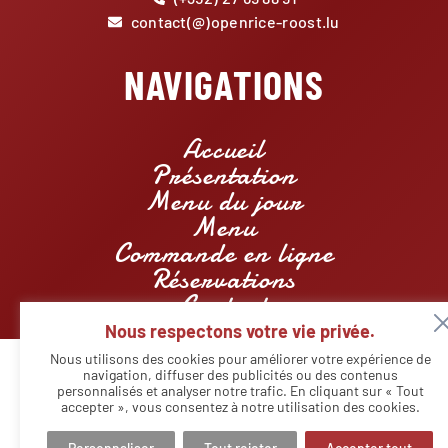
contact(@)openrice-roost.lu
NAVIGATIONS
Accueil
Présentation
Menu du jour
Menu
Commande en ligne
Réservations
Contact
Nous respectons votre vie privée.
Nous utilisons des cookies pour améliorer votre expérience de
navigation, diffuser des publicités ou des contenus
personnalisés et analyser notre trafic. En cliquant sur « Tout
© Copyright - Restaurant Openrice Roost | Designed by
Agency
Markeasy Communication
-
Mentions légales
accepter », vous consentez à notre utilisation des cookies.