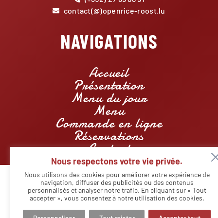
contact(@)openrice-roost.lu
NAVIGATIONS
Accueil
Présentation
Menu du jour
Menu
Commande en ligne
Réservations
Contact
Nous respectons votre vie privée.
Nous utilisons des cookies pour améliorer votre expérience de
navigation, diffuser des publicités ou des contenus
personnalisés et analyser notre trafic. En cliquant sur « Tout
© Copyright - Restaurant Openrice Roost | Designed by
Agency
Markeasy Communication
-
Mentions légales
accepter », vous consentez à notre utilisation des cookies.