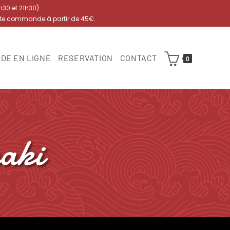
7h30 et 21h30)
ute commande à partir de 45€.
DE EN LIGNE
RESERVATION
CONTACT
0
aki