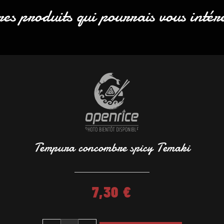
es produits qui pourrais vous intér
Tempura concombre spicy Temaki
7,30
€