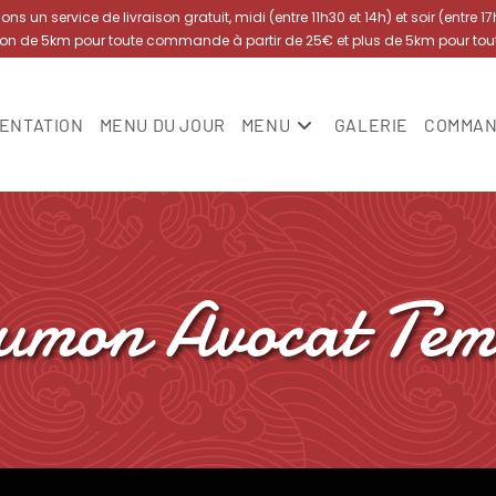
s un service de livraison gratuit, midi (entre 11h30 et 14h) et soir (entre 1
yon de 5km pour toute commande à partir de 25€ et plus de 5km pour to
ENTATION
MENU DU JOUR
MENU
GALERIE
COMMAN
umon Avocat Tem