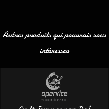
Autres produits qui pourrais vous
intéresser
Coq St.Jacques au curry ThaÏ