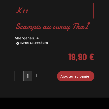
K11
Scampis au curry ThaÏ
Allergènes: 4
INFOS ALLERGÈNES
19,90
€
-
+
Ajouter au panier