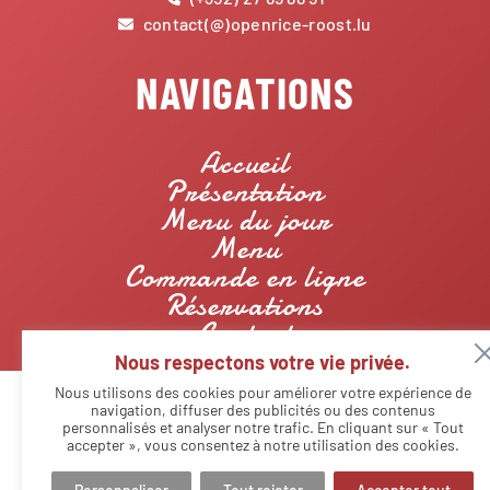
contact(@)openrice-roost.lu
NAVIGATIONS
Accueil
Présentation
Menu du jour
Menu
Commande en ligne
Réservations
Contact
Nous respectons votre vie privée.
Nous utilisons des cookies pour améliorer votre expérience de
navigation, diffuser des publicités ou des contenus
personnalisés et analyser notre trafic. En cliquant sur « Tout
© Copyright - Restaurant Openrice Roost | Designed by
Agency
Markeasy Communication
-
Mentions légales
accepter », vous consentez à notre utilisation des cookies.