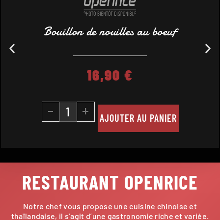
Bouillon de nouilles au boeuf
16,90
€
-
+
AJOUTER AU PANIER
RESTAURANT OPENRICE
Notre chef vous propose une cuisine chinoise et
thaïlandaise, il s’agit d’une gastronomie riche et variée.