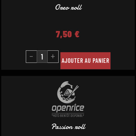
Oreo roll
7,50
€
-
+
AJOUTER AU PANIER
Passion roll