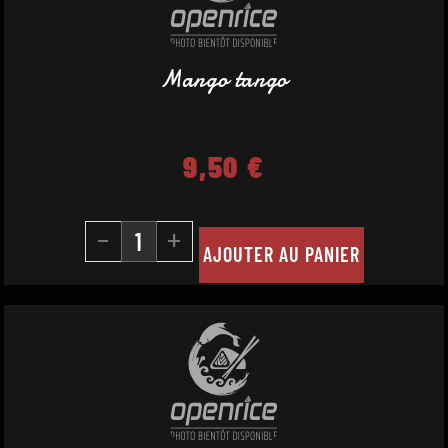
Mango tango
9,50
€
-
+
AJOUTER AU PANIER