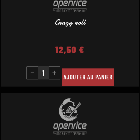
Crazy roll
12,50
€
-
+
AJOUTER AU PANIER