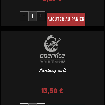
-
+
AJOUTER AU PANIER
Fantasy roll
13,50
€