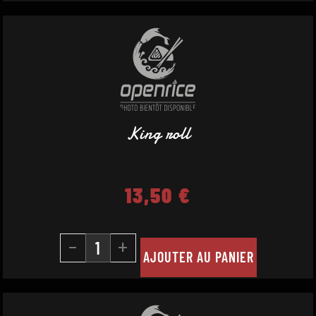
King roll
13,50
€
-
+
AJOUTER AU PANIER