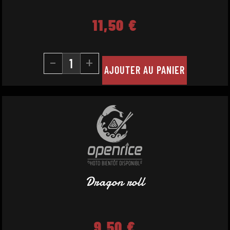
11,50
€
-
+
AJOUTER AU PANIER
Dragon roll
9,50
€