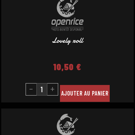
Lovely roll
10,50
€
-
+
AJOUTER AU PANIER