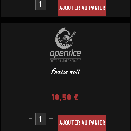
-
+
AJOUTER AU PANIER
Fraise roll
10,50
€
-
+
AJOUTER AU PANIER