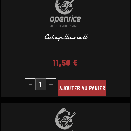
Caterpillar roll
11,50
€
-
+
AJOUTER AU PANIER