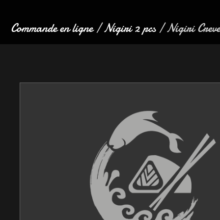
Commande en ligne
/
Nigiri 2 pcs
/ Nigiri Creve