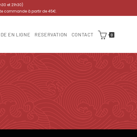
7h30 et 21h30)
ute commande à partir de 45€.
DE EN LIGNE
RESERVATION
CONTACT
0