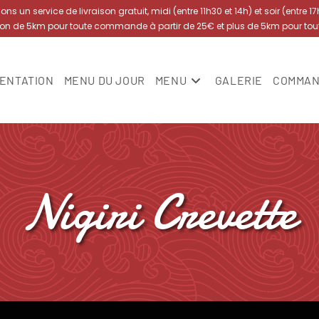
s un service de livraison gratuit, midi (entre 11h30 et 14h) et soir (entre 1
yon de 5km pour toute commande à partir de 25€ et plus de 5km pour to
ENTATION
MENU DU JOUR
MENU
GALERIE
COMMAN
Nigiri Crevette