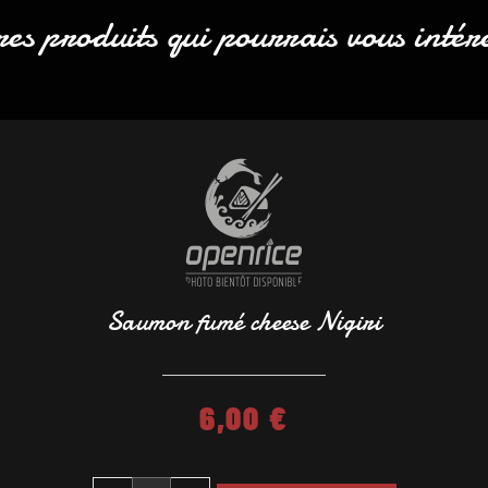
es produits qui pourrais vous intér
Saumon fumé cheese Nigiri
6,00
€