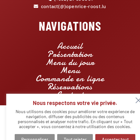
contact(@)openrice-roost.lu
NAVIGATIONS
Accueil
Présentation
Menu du jour
Menu
Commande en ligne
Réservations
Contact
Nous respectons votre vie privée.
Nous utilisons des cookies pour améliorer votre expérience de
navigation, diffuser des publicités ou des contenus
personnalisés et analyser notre trafic. En cliquant sur « Tout
© Copyright - Restaurant Openrice Roost | Designed by
Agency
Markeasy Communication
-
Mentions légales
accepter », vous consentez à notre utilisation des cookies.
Personnaliser
Tout rejeter
Accepter tout