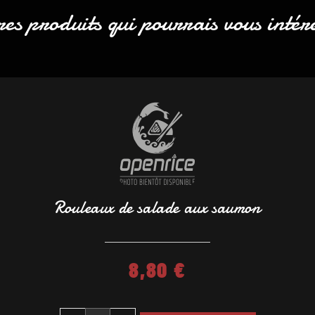
es produits qui pourrais vous intér
Rouleaux de salade aux saumon
8,80
€