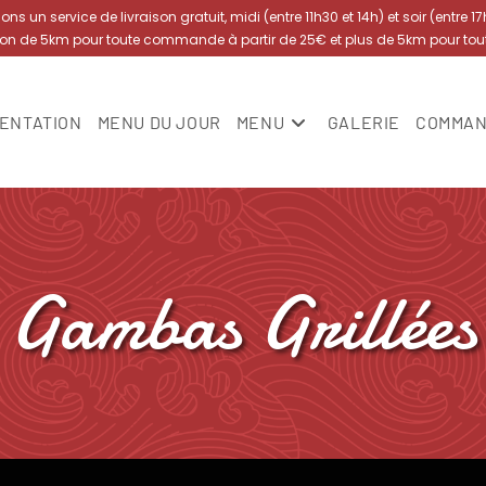
s un service de livraison gratuit, midi (entre 11h30 et 14h) et soir (entre 1
yon de 5km pour toute commande à partir de 25€ et plus de 5km pour to
ENTATION
MENU DU JOUR
MENU
GALERIE
COMMAN
Gambas Grillées