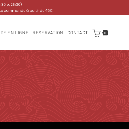
7h30 et 21h30)
ute commande à partir de 45€.
DE EN LIGNE
RESERVATION
CONTACT
0