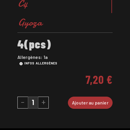
C4
Gyoza
4(pcs)
Allergènes: 1a
INFOS ALLERGÈNES
7,20
€
-
+
Ajouter au panier