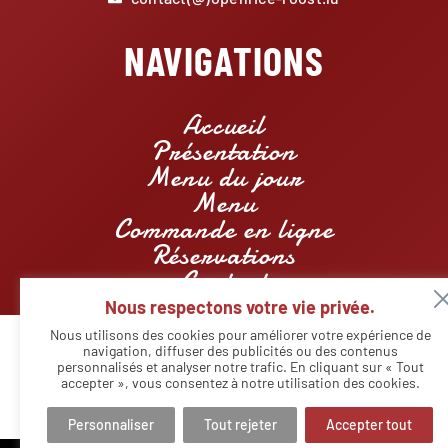
NAVIGATIONS
Accueil
Présentation
Menu du jour
Menu
Commande en ligne
Réservations
Contact
Nous respectons votre vie privée.
Nous utilisons des cookies pour améliorer votre expérience de
navigation, diffuser des publicités ou des contenus
personnalisés et analyser notre trafic. En cliquant sur « Tout
© Copyright - Restaurant Openrice Roost | Designed by
Agency
Markeasy Communication
-
Mentions légales
accepter », vous consentez à notre utilisation des cookies.
Personnaliser
Tout rejeter
Accepter tout