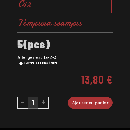
C12
Tempura scampis
5(pcs)
Allergènes: 1a-2-3
INFOS ALLERGÈNES
13,80
€
-
+
Ajouter au panier