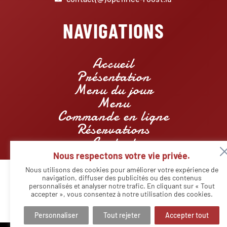
NAVIGATIONS
Accueil
Présentation
Menu du jour
Menu
Commande en ligne
Réservations
Contact
Nous respectons votre vie privée.
Nous utilisons des cookies pour améliorer votre expérience de
navigation, diffuser des publicités ou des contenus
personnalisés et analyser notre trafic. En cliquant sur « Tout
© Copyright - Restaurant Openrice Roost | Designed by
Agency
Markeasy Communication
-
Mentions légales
accepter », vous consentez à notre utilisation des cookies.
Personnaliser
Tout rejeter
Accepter tout