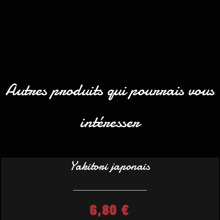
Autres produits qui pourrais vous
intéresser
Yakitori japonais
6,80
€