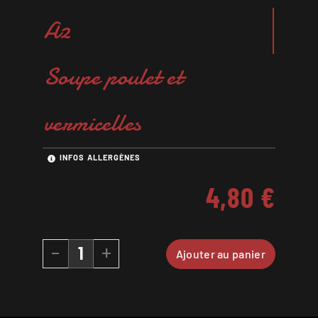
A2
Soupe poulet et
vermicelles
INFOS ALLERGÈNES
4,80
€
-
+
Ajouter au panier