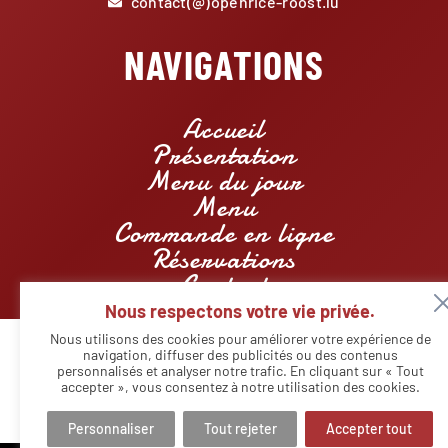
contact(@)openrice-roost.lu
NAVIGATIONS
Accueil
Présentation
Menu du jour
Menu
Commande en ligne
Réservations
Contact
Nous respectons votre vie privée.
Nous utilisons des cookies pour améliorer votre expérience de
navigation, diffuser des publicités ou des contenus
personnalisés et analyser notre trafic. En cliquant sur « Tout
© Copyright - Restaurant Openrice Roost | Designed by
Agency
Markeasy Communication
-
Mentions légales
accepter », vous consentez à notre utilisation des cookies.
Personnaliser
Tout rejeter
Accepter tout