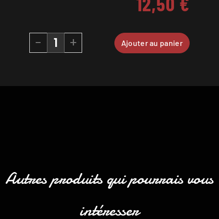
12,50
€
-
+
Ajouter au panier
Autres produits qui pourrais vous
intéresser