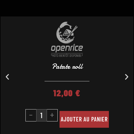
Patate roll
12,00
€
-
+
AJOUTER AU PANIER