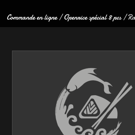
Commande en ligne
/
Openrice spécial 8 pcs
/ Ra