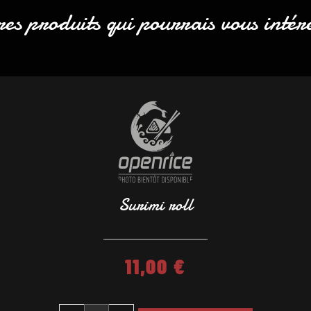
es produits qui pourrais vous intér
Surimi roll
11,00
€