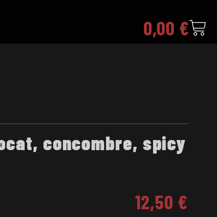
0,00
€
ocat, concombre, spicy
12,50
€