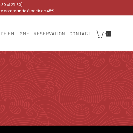
7h30 et 21h30)
ute commande à partir de 45€.
DE EN LIGNE
RESERVATION
CONTACT
0