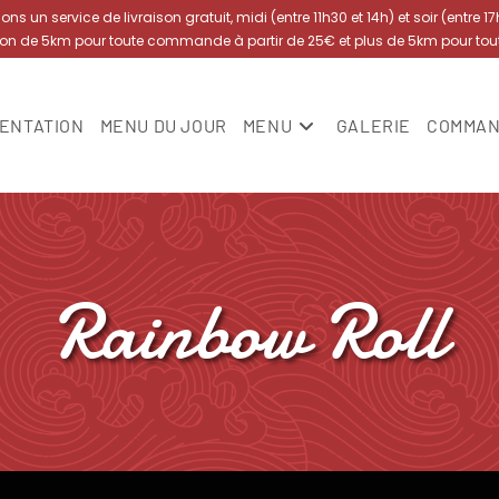
s un service de livraison gratuit, midi (entre 11h30 et 14h) et soir (entre 1
yon de 5km pour toute commande à partir de 25€ et plus de 5km pour to
ENTATION
MENU DU JOUR
MENU
GALERIE
COMMAN
Rainbow Roll