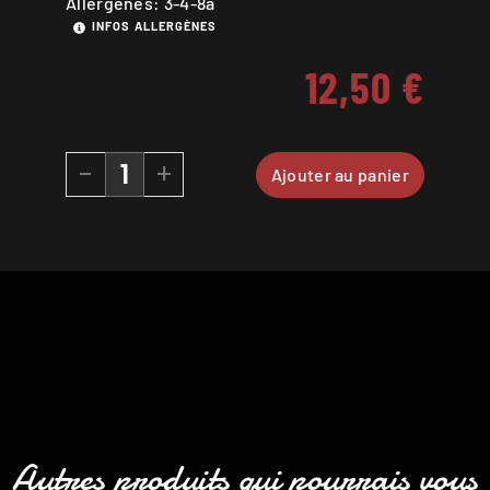
Allergènes: 3-4-8a
INFOS ALLERGÈNES
12,50
€
-
+
Ajouter au panier
Autres produits qui pourrais vous