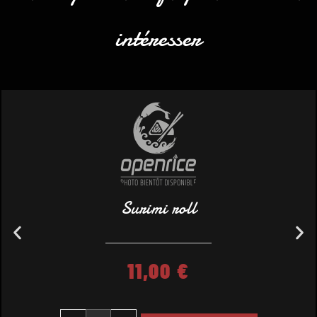
intéresser
Surimi roll
11,00
€